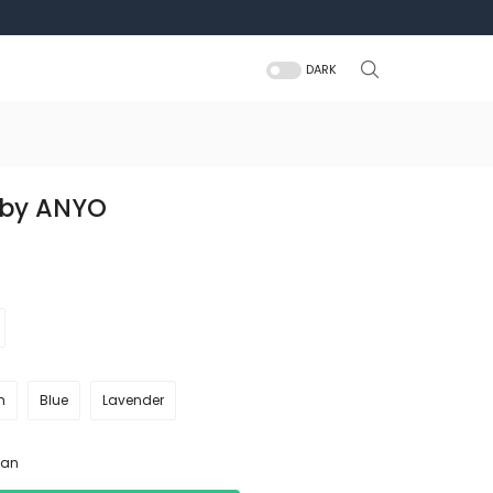
DARK
 by ANYO
h
Blue
Lavender
san