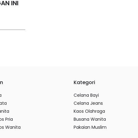
AN INI
on
Kategori
a
Celana Bayi
ata
Celana Jeans
nita
Kaos Olahraga
os Pria
Busana Wanita
os Wanita
Pakaian Muslim