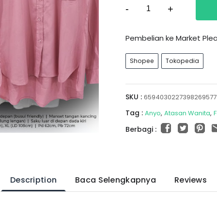
-
+
Pembelian ke Market Pl
Shopee
Tokopedia
SKU :
6594030227398269577
Tag :
Anyo
Atasan Wanita
Berbagi :
Description
Baca Selengkapnya
Reviews