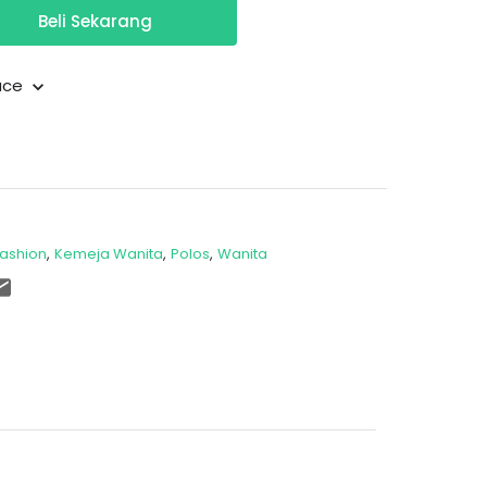
Beli Sekarang
eace
Fashion
Kemeja Wanita
Polos
Wanita