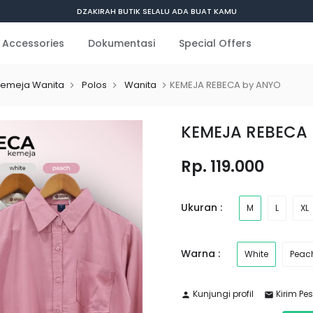
DZAKIRAH BUTIK SELALU ADA BUAT KAMU
Accessories
Dokumentasi
Special Offers
emeja Wanita
Polos
Wanita
KEMEJA REBECA by ANYO
KEMEJA REBECA
Rp. 119.000
Ukuran :
M
L
XL
Warna :
White
Peac
Kunjungi profil
Kirim Pe